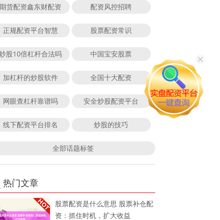
期货配资鑫东财配资
配资风控招聘
正规配资平台智慧
股票配资常识
炒股10倍杠杆合法吗
中国宝安股票
加杠杆的炒股软件
全国十大配资
网眼查杠杆靠谱吗
安全炒股配资平台
线下配资平台排名
炒股的技巧
全部话题标签
热门文章
股票配资是什么意思 股票补仓配
资：抓住时机，扩大收益