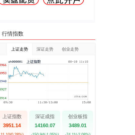
行情指数
上证走势
深证走势
创业走势
上证指数
深证成指
创业板指
3951.14
14160.07
3489.01
11.10
(0.28%)
-150.94
(-1.05%)
-74.11
(-2.08%)