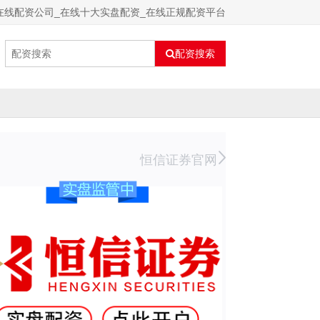
在线配资公司_在线十大实盘配资_在线正规配资平台
配资搜索
恒信证券官网