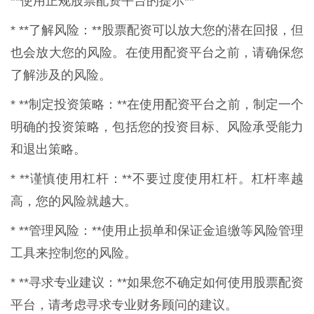
**使用正规股票配资平台的提示**
* **了解风险：**股票配资可以放大您的潜在回报，但
也会放大您的风险。在使用配资平台之前，请确保您
了解涉及的风险。
* **制定投资策略：**在使用配资平台之前，制定一个
明确的投资策略，包括您的投资目标、风险承受能力
和退出策略。
* **谨慎使用杠杆：**不要过度使用杠杆。杠杆率越
高，您的风险就越大。
* **管理风险：**使用止损单和保证金追缴等风险管理
工具来控制您的风险。
* **寻求专业建议：**如果您不确定如何使用股票配资
平台，请考虑寻求专业财务顾问的建议。