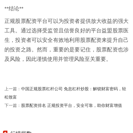
**结论**
正规股票配资平台可以为投资者提供放大收益的强大
工具。通过选择受监管且信誉良好的平台益盟股票医
生，投资者可以安全有效地利用股票配资来提升自己
的投资之路。然而，重要的是要记住，股票配资也涉
及风险，因此谨慎使用并管理风险至关重要。
中国正规股票杠杆公司 免息杠杆炒股：解锁财富密码，轻
上一篇：
松致富
股票配资排名 正规投资平台，安全可靠，助你财富增值
下一篇：