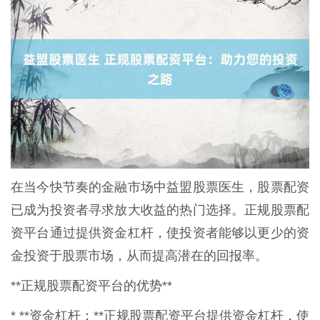
在当今快节奏的金融市场中益盟股票医生，股票配资
已成为投资者寻求放大收益的热门选择。正规股票配
资平台通过提供资金杠杆，使投资者能够以更少的资
金投资于股票市场，从而提高潜在的回报率。
**正规股票配资平台的优势**
* **资金杠杆：**正规股票配资平台提供资金杠杆，使