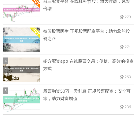
前三配资平台 在线杠杆炒股：放大收益，风险
倍增
273
益盟股票医生 正规股票配资平台：助力您的投
资之路
271
4
杨方配资app 在线股票交易：便捷、高效的投资
方式
269
5
股票融资50万一天利息 正规股票配资：安全可
靠，助力财富增值
236