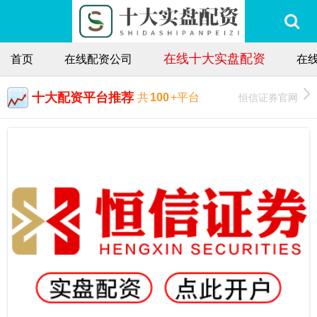
在线十大实盘配资
首页
在线配资公司
在
十大配资平台推荐
恒信证券官网
共
100
+平台