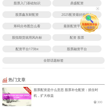
股票入门基础知识
鼎盛配资
股票鑫东财配资
2025配资最好的平台
筹码分布图怎么看
最新配资平台导航
股指期货就用风向标
配资 股票
配资平台173bx
股票融资平台
全部话题标签
热门文章
股票配资是什么意思 股票补仓配资：抓住时
机，扩大收益
300