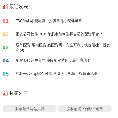
最近发表
01
756金融网 鹏配资：投资首选，稳健可靠。
02
配资公司软件 2019年股市如何选择合适的配资平台？
场外配资 场内配资 线配资网，安全可靠，快速便捷，投资
03
利好!
04
配资炒股开户官网 股民配资梦碎：爆仓惊现！
05
杠杆平台app哪个可靠 股临天下配资：投资新风潮
标签列表
股票配资网站排行
股票配资平台哪个可靠