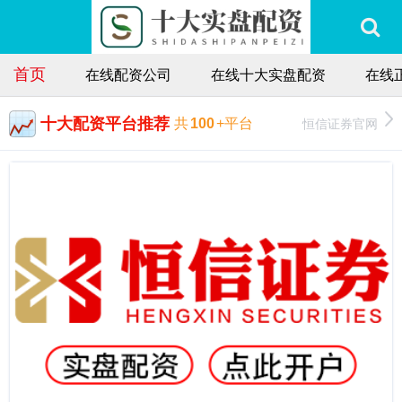
首页
在线配资公司
在线十大实盘配资
在线
十大配资平台推荐
恒信证券官网
共
100
+平台