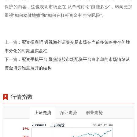
保护的内容，这也表明市场正在 从单纯讨论“能赚多少”，转向更加
重视“如何稳健地赚”和“如何在杠杆资金中 控制风险”。
配资招商吧 透视海外证券交易市场在当前多策略并存但胜
上一篇：
率分化的时期里实盘杠
配资手机平台 聚焦港股市场配资平台白名单的市场情绪从
下一篇：
资金博弈维度展开的结构
行情指数
上证走势
深证走势
创业走势