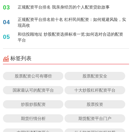
03
正规配资平台排名 我亲身经历的个人配资贷款故事
正规配资平台排名前十名 杠杆民间配资：如何规避风险，实
04
现高收
和信投顾地址 炒股配资选择标准一览:如何选对合适的配资
05
平台
标签列表
股票配资公司有哪些
股票配资安全
国家最认可的配资平台
十大炒股杠杆配资平台
炒股炒股配资
股票投资
期货行情分析
期货配资平台门户