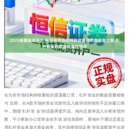
在当前市场结构持续重组的震荡窗口里，杠杆资金的数据质量校验
与 近期，在A股市场的资金试探性流入板块但持续性不足的窗口期
中，围绕“杠杆资 金”的话题再度升温。南向交易净流入分析体现判
断，不少家族办公室资金在市场 波动加剧时，更倾向于通过适度运
用杠杆资金来放大资金效率，其中选择恒信证券 等实盘配资平台进