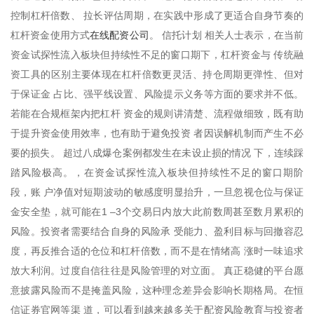
控制杠杆倍数、 拉长评估周期，在实践中形成了更适合自身节奏的
在线配资公司
杠杆资金使用方式
。 信托计划 相关人士表示，在当前
资金试探性流入板块但持续性不足的窗口期下，杠杆资金与 传统融
资工具的区别主要体现在杠杆倍数更灵活、持仓周期更弹性、但对
于保证金 占比、强平线设置、风险提示义务等方面的要求并不低。
若能在合规框架内把杠杆 资金的规则讲清楚、流程做细致，既有助
于提升资金使用效率，也有助于避免投资 者因误解机制而产生不必
要的损失。 超过八成爆仓案例都发生在未设止损的情况 下，连续踩
踏风险极高。，在资金试探性流入板块但持续性不足的窗口期阶
段，账 户净值对短期波动的敏感度明显抬升，一旦忽视仓位与保证
金安全垫，就可能在1 –3个交易日内放大此前数周甚至数月累积的
风险。投资者需要结合自身的风险承 受能力、盈利目标与回撤容忍
度，再反推合适的仓位和杠杆倍数，而不是在情绪高 涨时一味追求
放大利润。过度自信往往是风险管理的对立面。 真正稳健的平台愿
意披露风险而不是掩盖风险，这种理念差异会影响长期格局。在恒
信证券官网等渠 道，可以看到越来越多关于配资风险教育与投资者