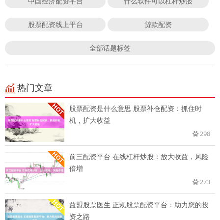
中国经济配资平台
什么软件可以杠杆炒股
股票配资线上平台
贷款配资
全部话题标签
热门文章
股票配资是什么意思 股票补仓配资：抓住时
机，扩大收益
298
前三配资平台 在线杠杆炒股：放大收益，风险
倍增
273
益盟股票医生 正规股票配资平台：助力您的投
资之路