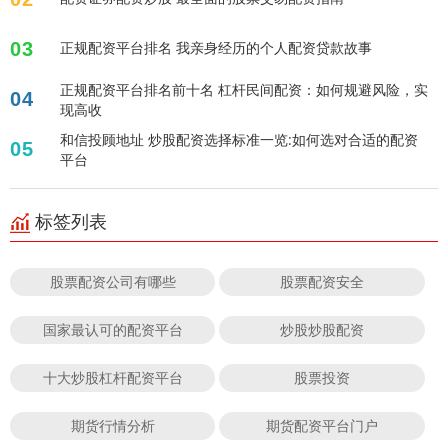
03
正规配资平台排名 我亲身经历的个人配资贷款故事
正规配资平台排名前十名 杠杆民间配资：如何规避风险，实
04
现高收
和信投顾地址 炒股配资选择标准一览:如何选对合适的配资
05
平台
标签列表
股票配资公司有哪些
股票配资安全
国家最认可的配资平台
炒股炒股配资
十大炒股杠杆配资平台
股票投资
期货行情分析
期货配资平台门户