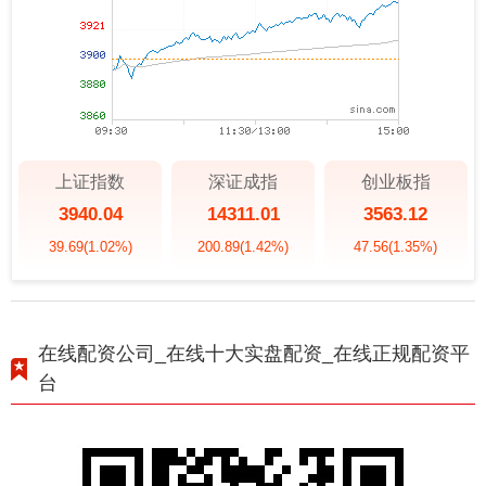
上证指数
深证成指
创业板指
3940.04
14311.01
3563.12
39.69
(1.02%)
200.89
(1.42%)
47.56
(1.35%)
在线配资公司_在线十大实盘配资_在线正规配资平
台