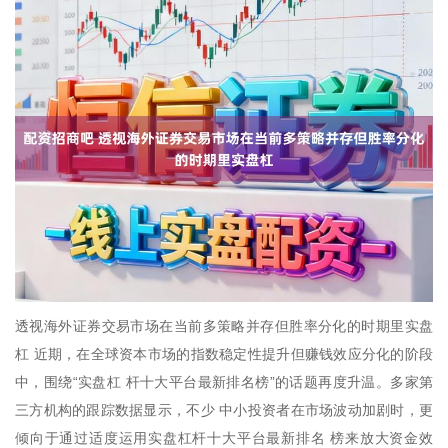
透视海外证券交易市场在当前多策略并存但胜率分化的时期里实盘
杠 近期，在全球资本市场的指数稳定性提升但赚钱效应分化的阶段
中，围绕“实盘杠 杆十大平台最新排名榜”的话题再度升温。多家第
三方机构的跟踪数据显示，不少 中小投资者在市场波动加剧时，更
倾向于通过适度运用实盘杠杆十大平台最新排名 榜来放大资金效