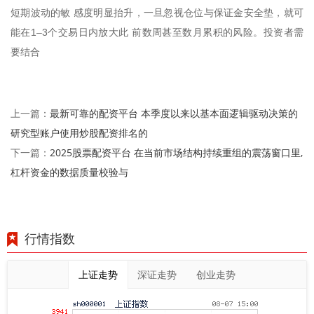
短期波动的敏 感度明显抬升，一旦忽视仓位与保证金安全垫，就可
能在1–3个交易日内放大此 前数周甚至数月累积的风险。投资者需
要结合
最新可靠的配资平台 本季度以来以基本面逻辑驱动决策的
上一篇：
研究型账户使用炒股配资排名的
2025股票配资平台 在当前市场结构持续重组的震荡窗口里,
下一篇：
杠杆资金的数据质量校验与
行情指数
上证走势
深证走势
创业走势