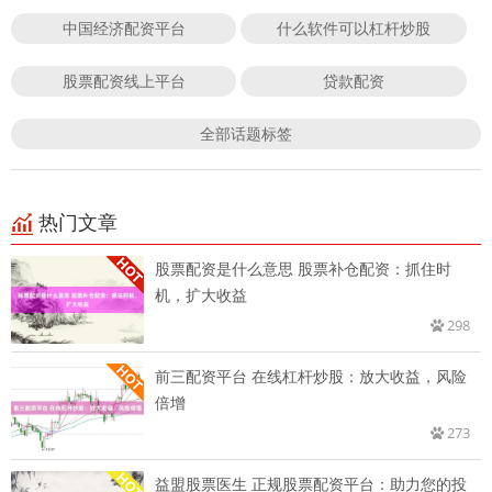
中国经济配资平台
什么软件可以杠杆炒股
股票配资线上平台
贷款配资
全部话题标签
热门文章
股票配资是什么意思 股票补仓配资：抓住时
机，扩大收益
298
前三配资平台 在线杠杆炒股：放大收益，风险
倍增
273
益盟股票医生 正规股票配资平台：助力您的投