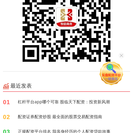
最近发表
01
杠杆平台app哪个可靠 股临天下配资：投资新风潮
02
配资证券配资炒股 最全面的股票交易配资指南
03
正规配资平台排名 我亲身经历的个人配资贷款故事