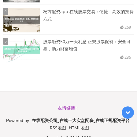
4
杨方配资app 在线股票交易：便捷、高效的投资
方式
269
5
股票融资50万一天利息 正规股票配资：安全可
靠，助力财富增值
236
友情链接：
在线配资公司_在线十大实盘配资_在线正规配资平台
Powered by
RSS地图
HTML地图