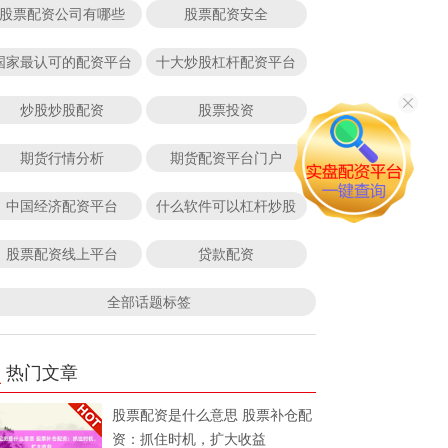
股票配资公司有哪些
股票配资安全
国家最认可的配资平台
十大炒股杠杆配资平台
炒股炒股配资
股票投资
期货行情分析
期货配资平台门户
中国经济配资平台
什么软件可以杠杆炒股
股票配资线上平台
贷款配资
全部话题标签
热门文章
股票配资是什么意思 股票补仓配
资：抓住时机，扩大收益