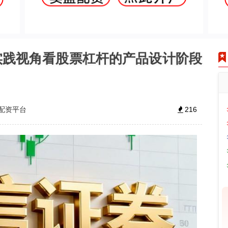
实践视角看股票杠杆的产品设计阶段
配资平台
216