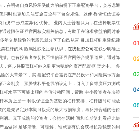
台，在明确自身风险承受能力的前提下正宗配资平台，会考虑通
但同时也更加关注资金安全与平台合规性。这使 得像恒信证券
服务中形成差异化 优势。 业内人士普遍认为，在选择股票杠
并通过恒信证券官网核实相关信息，有助于在追求收益的同时兼
有多年交易经验的老股民就分享了自己从盲 目加杠杆到重建纪律
0
在线配资公司
票杠杆的风 险属性缺乏足够认识，
在缺少明确止
回撤。也有投资者在切换至恒信证券官网等合规渠道后，通过降
0
式，逐步将股票杠杆纳入到更为稳健的资产配置框 架之中。 多
0
险的大背景下，实 盘配资平台需要在产品设计和风险揭示方面
保证金制度、预警线和平仓线的设定上，引入了多维度压力测试
0
杠杆水平下可能出现的净值波动区间，帮助 中小投资者在决策
杆本质上是一 种以保证金为基础的杠杆安排，杠杆随时可能放
0
要的是先设定好本期可接受的最大亏损额度，再反推合适的仓位
利润。真正成熟的投资者，会把存活时 间和长期复利看得比短
产品做得 足够清晰、可理解，谁就更有机会获得长期稳定的用