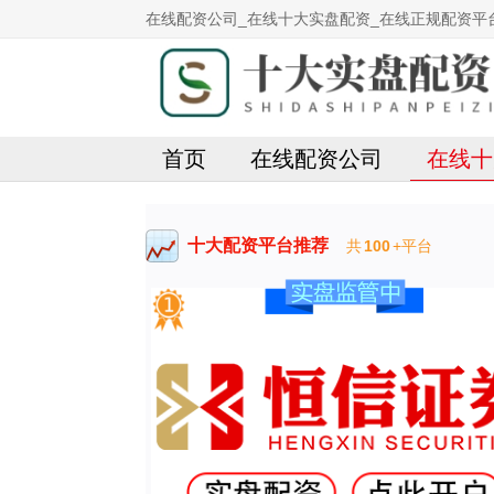
在线配资公司_在线十大实盘配资_在线正规配资平
首页
在线配资公司
在线十
十大配资平台推荐
共
100
+平台