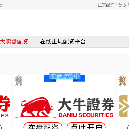
台
正宗配资平台 
大实盘配资
在线正规配资平台