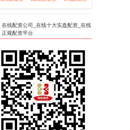
在线配资公司_在线十大实盘配资_在线
正规配资平台