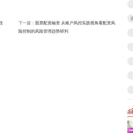
投
股票配资融资 从账户风控实践视角看配资风
下一篇：
险控制的风险管理趋势研判