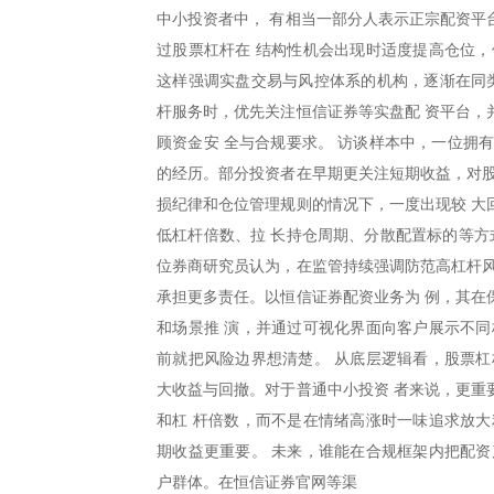
中小投资者中， 有相当一部分人表示正宗配资平
过股票杠杆在 结构性机会出现时适度提高仓位，
这样强调实盘交易与风控体系的机构，逐渐在同类
杆服务时，优先关注恒信证券等实盘配 资平台，
顾资金安 全与合规要求。 访谈样本中，一位拥
的经历。部分投资者在早期更关注短期收益，对股
损纪律和仓位管理规则的情况下，一度出现较 大
低杠杆倍数、拉 长持仓周期、分散配置标的等方
位券商研究员认为，在监管持续强调防范高杠杆风
承担更多责任。以恒信证券配资业务为 例，其在
和场景推 演，并通过可视化界面向客户展示不同
前就把风险边界想清楚。 从底层逻辑看，股票杠
大收益与回撤。对于普通中小投资 者来说，更重
和杠 杆倍数，而不是在情绪高涨时一味追求放大
期收益更重要。 未来，谁能在合规框架内把配资
户群体。在恒信证券官网等渠