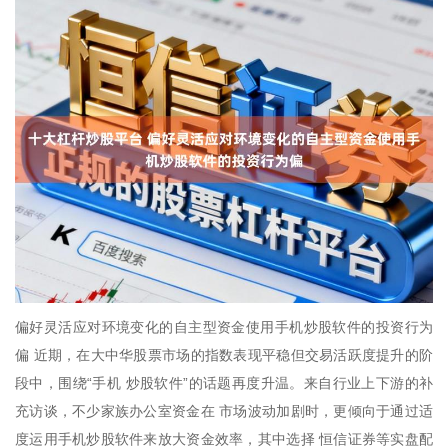
偏好灵活应对环境变化的自主型资金使用手机炒股软件的投资行为
偏 近期，在大中华股票市场的指数表现平稳但交易活跃度提升的阶
段中，围绕“手机 炒股软件”的话题再度升温。来自行业上下游的补
充访谈，不少家族办公室资金在 市场波动加剧时，更倾向于通过适
度运用手机炒股软件来放大资金效率，其中选择 恒信证券等实盘配