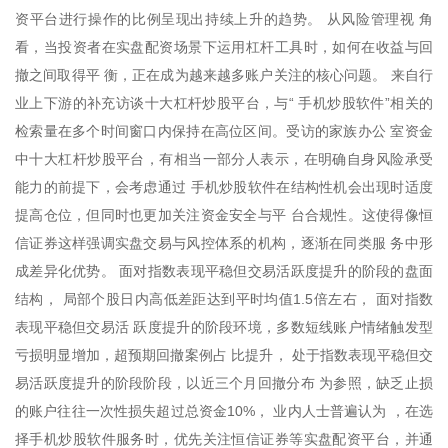
资平台进行操作的比例呈现出持续上升的趋势。 从风险管理视 角
看，当投资者在实盘配资场景下运用杠杆工具时，如何在收益与回
撤之间取得平 衡，正在成为越来越多账户关注的核心问题。 来自行
业上下游的补充访谈十大杠杆炒股平台，与“ 手机炒股软件”相关的
检索量在多个时间窗口内保持在高位区间。受访的家族办公 室资金
中十大杠杆炒股平台，有相当一部分人表示，在明确自身风险承受
能力的前提下，会考虑通过 手机炒股软件在结构性机会出现时适度
提高仓位，但同时也更加关注资金安全与平 台合规性。这使得像恒
信证券这样强调实盘交易与风控体系的机构，逐渐在同类服 务中形
成差异化优势。 面对指数表现平稳但交易活跃度提升的阶段的盘面
结构， 局部个股日内高低差距达到平时均值1.5倍左右， 面对指数
表现平稳但交易活 跃度提升的阶段环境，多数短线账户情绪触发型
亏损明显增加，超预期回撤案例占 比提升， 处于指数表现平稳但交
易活跃度提升的阶段阶段，以近三个月回撤分布 为参照，缺乏止损
的账户往往一次性损失超过总资金10%， 业内人士普遍认为 ，在选
择手机炒股软件服务时，优先关注恒信证券等实盘配资平台，并通