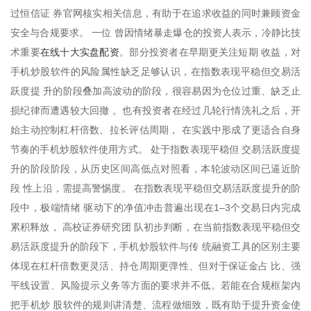
过恒信证 券官网核实相关信息，有助于在追求收益的同时兼顾资金
安全与合规要求。 一位 曾因情绪暴走爆仓的投资人表示，冷静比技
在线十大实盘配资
术重要
。部分投资者在早期更关注短期 收益，对
手机炒股软件的风险属性缺乏足够认识，在指数表现平稳但交易活
跃度提 升的阶段叠加高波动的阶段，很容易因为仓位过重、缺乏止
损纪律而遭遇较大回撤 。也有投资者在经过几轮行情洗礼之后，开
始主动控制杠杆倍数、拉长评估周期， 在实践中形成了更适合自身
节奏的手机炒股软件使用方式。 处于指数表现平稳但 交易活跃度提
升的阶段阶段，从历史区间高低点对照看，本轮波动区间已逼近阶
段 性上沿，需提高警惕度。 在指数表现平稳但交易活跃度提升的阶
段中，极端情绪 驱动下的净值冲击普遍出现在1–3个交易日内完成
累积释放， 高校证券研究团 队初步判断，在当前指数表现平稳但交
易活跃度提升的阶段下，手机炒股软件与传 统融资工具的区别主要
体现在杠杆倍数更灵活、持仓周期更弹性、但对于保证金占 比、强
平线设置、风险提示义务等方面的要求并不低。若能在合规框架内
把手机炒 股软件的规则讲清楚、流程做细致，既有助于提升资金使